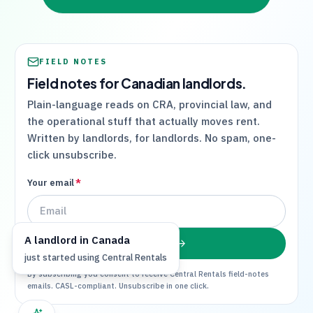
FIELD NOTES
Field notes for Canadian landlords.
Plain-language reads on
CRA
, provincial law, and
the operational stuff that actually moves rent.
Written by landlords, for landlords. No spam, one-
click unsubscribe.
Your email
*
A
landlord
in
Canada
Subscribe
just started using
Central Rentals
By subscribing you consent to receive
Central Rentals
field-notes
emails. CASL-compliant. Unsubscribe in one click.